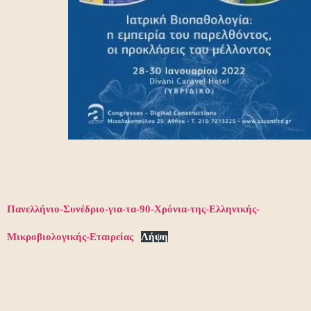
Πανελλήνιο-Συνέδριο-για-τα-90-Χρόνια-της-Ελληνικής-
Μικροβιολογικής-Εταιρείας
Λήψη