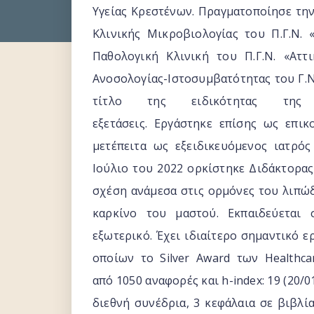
Υγείας Κρεστένων. Πραγματοποίησε τη
Κλινικής Μικροβιολογίας του Π.Γ.Ν. 
Παθολογική Κλινική του Π.Γ.Ν. «Αττ
Ανοσολογίας-Ιστοσυμβατότητας του Γ.Ν
τίτλο της ειδικότητας της 
εξετάσεις. Εργάστηκε επίσης ως επικ
μετέπειτα ως εξειδικευόμενος ιατρός
Ιούλιο του 2022 ορκίστηκε Διδάκτορας
σχέση ανάμεσα στις ορμόνες του λιπώδ
καρκίνο του μαστού. Εκπαιδεύεται 
εξωτερικό. Έχει ιδιαίτερο σημαντικό ε
οποίων το Silver Award των Healthca
από 1050 αναφορές και h-index: 19 (20/
διεθνή συνέδρια, 3 κεφάλαια σε βιβλί