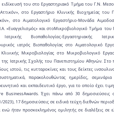
ν ειδίκευσή του στο Εργαστηριακό Τμήμα του Γ.Ν. Μεσο
«Αττικόν», στο Εργαστήριο Κλινικής Βιοχημείας του Π.
ικόν», στο Αιματολογικό Εργαστήριο-Μονάδα Αιμοδοσ
.Α. «Ευαγγελισμός» και στοΜικροβιολογικό Τμήμα του Γ.
Ιατρικής Βιοπαθολογίας-Εργαστηριακής Ια
ουρικός ιατρός Βιοπαθολογίας στο Αιματολογικό Εργα
 Κλινικής Μικροβιολογίας στο Μικροβιολογικό Εργασ
 της Ιατρικής Σχολής του Πανεπιστημίου Αθηνών. Στο 
ους ιστού, τις κυτταροκίνες και τους δείκτες ινσουλι
συστηματικά, παρακολουθώντας ημερίδες, σεμινάρι
ρευνητικό και εκπαιδευτικό έργο, για το οποίο έχει τιμ
re BusinessAwards. Έχει πάνω από 30 δημοσιεύσεις 
01/2023), 17 δημοσιεύσεις σε ειδικά τεύχη διεθνών περιο
α ενώ ήταν προσκεκλημένος ομιλητής σε διαλέξεις σε ε