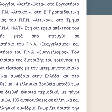
λογγίου «Χατζηκώστα», στο Εργαστήριο
Γ.Ν. «Αττικόν», στη B΄ Προπαιδευτική
ίας του Π.Γ.Ν. «Αττικόν», στο Τμήμα
Ν.Α. «ΚΑΤ». Στη συνέχεια απέκτησε τον
τρικής μετά από επιτυχία σε
στήριο του Γ.Ν.Α. «Ευαγγελισμός» και
τήριο του Γ.Ν.Α. «Ευαγγελισμός». Τον
πλαίσιο της διατριβής του ερεύνησε τη
νοαντίστασης με τον μετεμμηνοπαυσιακό
α και συνέδρια στην Ελλάδα και στο
ηθεί με 14 ελληνικά βραβεία μεταξύ των
σε διεθνή έγκριτα περιοδικά, με πάνω
δικών, 195 ανακοινώσεις σε ελληνικά και
λληνικά συνέδρια. Γνωρίζει άριστα την